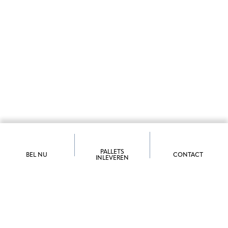
PALLETS
BEL NU
CONTACT
INLEVEREN
PALLET RETOUR SERVICE
Ekkersrijt 1428
,
5692 AK
Son